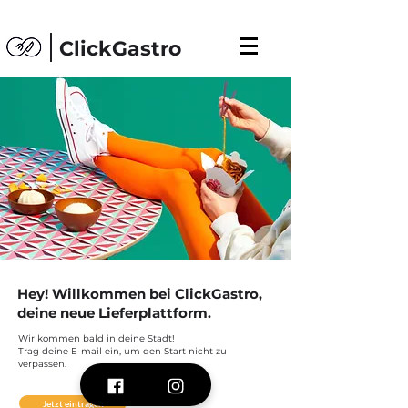
ClickGastro
Hey! Willkommen bei ClickGastro,
deine neue Lieferplattform.
Wir kommen bald in deine Stadt!
Trag deine E-mail ein, um den Start nicht zu
verpassen.
Jetzt eintragen