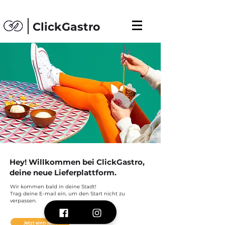
ClickGastro
Hey! Willkommen bei ClickGastro,
deine neue Lieferplattform.
Wir kommen bald in deine Stadt!
Trag deine E-mail ein, um den Start nicht zu
verpassen.
Jetzt eintragen