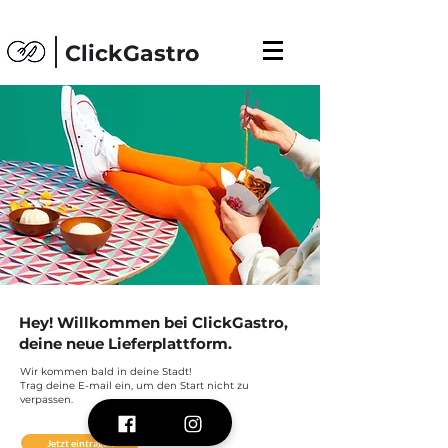
ClickGastro
Hey! Willkommen bei ClickGastro,
deine neue Lieferplattform.
Wir kommen bald in deine Stadt!
Trag deine E-mail ein, um den Start nicht zu
verpassen.
Jetzt eintragen