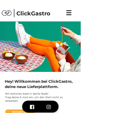
ClickGastro
Hey! Willkommen bei ClickGastro,
deine neue Lieferplattform.
Wir kommen bald in deine Stadt!
Trag deine E-mail ein, um den Start nicht zu
verpassen.
Jetzt eintragen