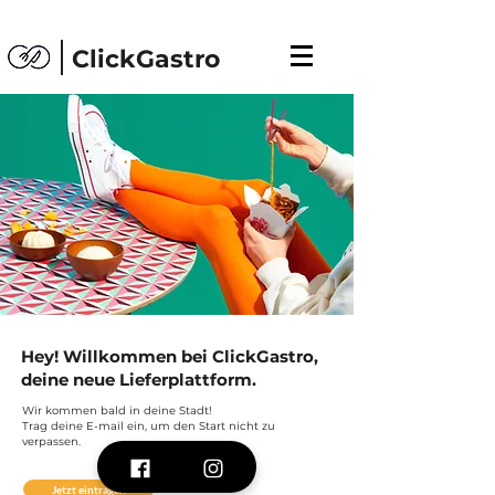
ClickGastro
Hey! Willkommen bei ClickGastro,
deine neue Lieferplattform.
Wir kommen bald in deine Stadt!
Trag deine E-mail ein, um den Start nicht zu
verpassen.
Jetzt eintragen