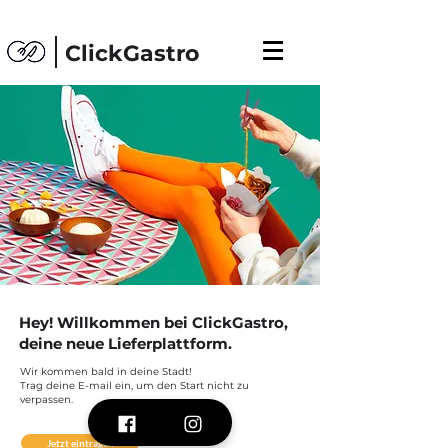
ClickGastro
Hey! Willkommen bei ClickGastro,
deine neue Lieferplattform.
Wir kommen bald in deine Stadt!
Trag deine E-mail ein, um den Start nicht zu
verpassen.
Jetzt eintragen