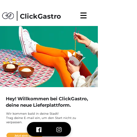
ClickGastro
Hey! Willkommen bei ClickGastro,
deine neue Lieferplattform.
Wir kommen bald in deine Stadt!
Trag deine E-mail ein, um den Start nicht zu
verpassen.
Jetzt eintragen