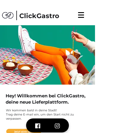
ClickGastro
Hey! Willkommen bei ClickGastro,
deine neue Lieferplattform.
Wir kommen bald in deine Stadt!
Trag deine E-mail ein, um den Start nicht zu
verpassen.
Jetzt eintragen