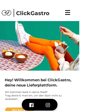
ClickGastro
Hey! Willkommen bei ClickGastro,
deine neue Lieferplattform.
Wir kommen bald in deine Stadt!
Trag deine E-mail ein, um den Start nicht zu
verpassen.
Jetzt eintragen