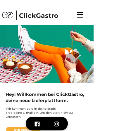
ClickGastro
Hey! Willkommen bei ClickGastro,
deine neue Lieferplattform.
Wir kommen bald in deine Stadt!
Trag deine E-mail ein, um den Start nicht zu
verpassen.
Jetzt eintragen