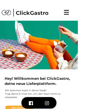
ClickGastro
Hey! Willkommen bei ClickGastro,
deine neue Lieferplattform.
Wir kommen bald in deine Stadt!
Trag deine E-mail ein, um den Start nicht zu
verpassen.
Jetzt eintragen