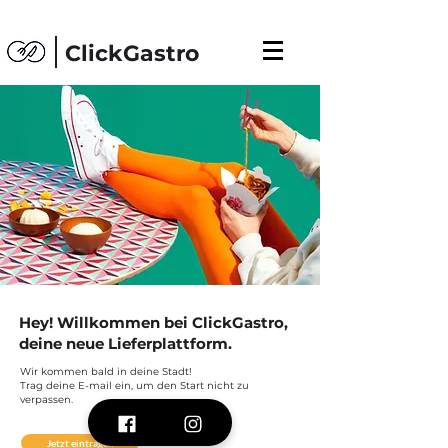
ClickGastro
Hey! Willkommen bei ClickGastro,
deine neue Lieferplattform.
Wir kommen bald in deine Stadt!
Trag deine E-mail ein, um den Start nicht zu
verpassen.
Jetzt eintragen